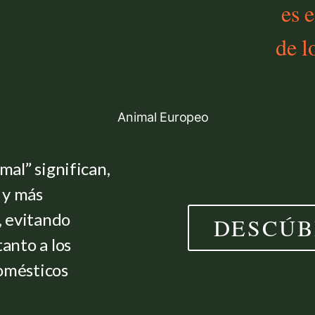
es e
de l
mal” significan,
 y más
, evitando
DESCÚB
anto a los
omésticos