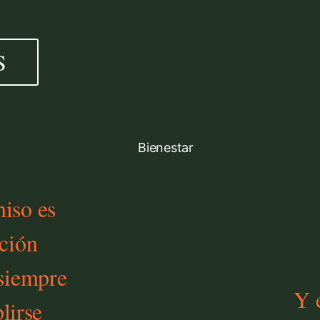
S
iso es
ción
 siempre
Y 
lirse